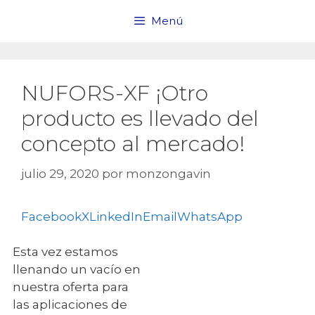
Saltar
Menú
al
contenido
NUFORS-XF ¡Otro
producto es llevado del
concepto al mercado!
julio 29, 2020
por
monzongavin
Facebook
X
LinkedIn
Email
WhatsApp
Esta vez estamos
llenando un vacío en
nuestra oferta para
las aplicaciones de